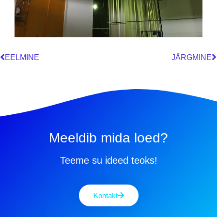
EELMINE
JÄRGMINE
Meeldib mida loed?
Teeme su ideed teoks!
Kontakt