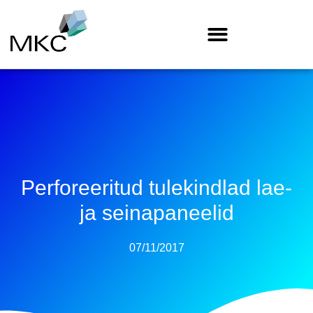
Perforeeritud tulekindlad lae-
ja seinapaneelid
07/11/2017