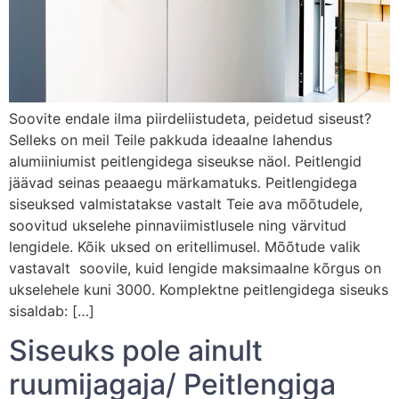
Soovite endale ilma piirdeliistudeta, peidetud siseust?
Selleks on meil Teile pakkuda ideaalne lahendus
alumiiniumist peitlengidega siseukse näol. Peitlengid
jäävad seinas peaaegu märkamatuks. Peitlengidega
siseuksed valmistatakse vastalt Teie ava mõõtudele,
soovitud ukselehe pinnaviimistlusele ning värvitud
lengidele. Kõik uksed on eritellimusel. Mõõtude valik
vastavalt soovile, kuid lengide maksimaalne kõrgus on
ukselehele kuni 3000. Komplektne peitlengidega siseuks
sisaldab: […]
Siseuks pole ainult
ruumijagaja/ Peitlengiga