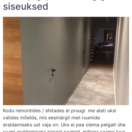
siseuksed
Kodu remontides / ehitades ei pruugi me alati uksi
valides mõelda, mis eesmärgil meil ruumide
eraldamiseks ust vaja on. Uks ei pea olema pelgalt ühe
ruumi eraldamiseks teisest ruumist, millega saame luua