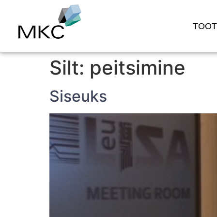
TOO
Silt:
peitsimine
Siseuks