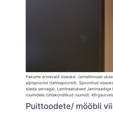
Pakume erinevaid siseuksi (eritellimusel ukse
alpispoonid (tehisspoonid). Spoonitud siseuk
sileda servaga). Laminaatuksed ,laminaadiga 
ruumidele (ühiskondlikud ruumid). Kõrgsurvel
Puittoodete/ mööbli vi