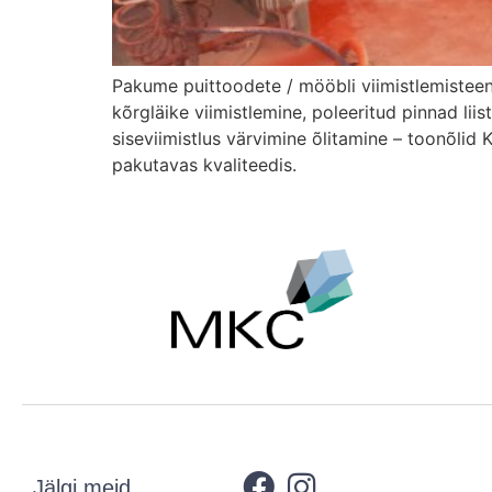
Pakume puittoodete / mööbli viimistlemisteenu
kõrgläike viimistlemine, poleeritud pinnad lii
siseviimistlus värvimine õlitamine – toonõlid 
pakutavas kvaliteedis.
Jälgi meid