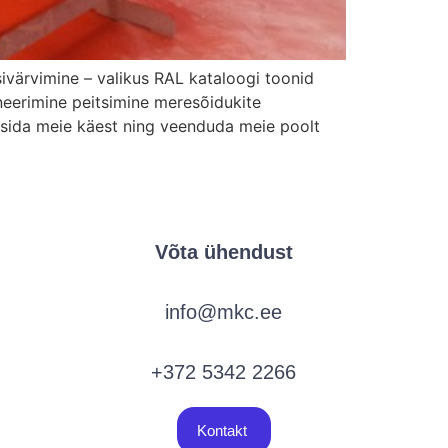
sivärvimine – valikus RAL kataloogi toonid
ineerimine peitsimine meresõidukite
 küsida meie käest ning veenduda meie poolt
Võta ühendust
info@mkc.ee
+372 5342 2266
Kontakt