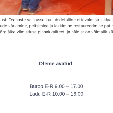
st: Teenuste valikusse kuulub:detailide ettevalmistus klaa
stude värvimine, peitsimine ja lakkimine restaureerimine pat
Kõrgläike viimistluse pinnakvaliteeti ja näidist on võimalik
Oleme avatud:
Büroo E-R 9.00 – 17.00
Ladu E-R 10.00 – 16.00