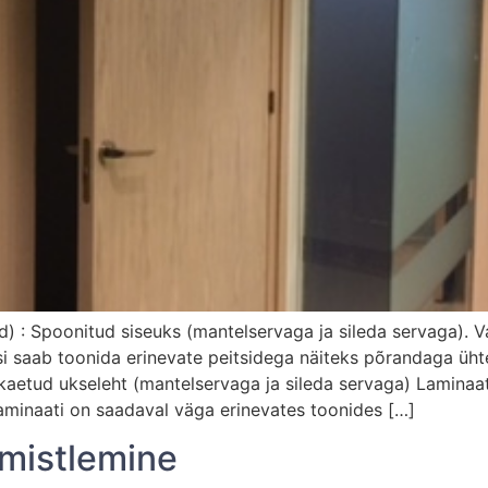
d) : Spoonitud siseuks (mantelservaga ja sileda servaga). Va
si saab toonida erinevate peitsidega näiteks põrandaga ühte
kaetud ukseleht (mantelservaga ja sileda servaga) Laminaa
aminaati on saadaval väga erinevates toonides […]
imistlemine