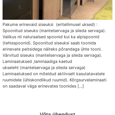
Pakume erinevaid siseuksi (eritellimusel uksed) :
Spoonitud siseuks (mantelservaga ja sileda servaga).
Valikus nii naturaalsed spoonid kui ka alpispoonid
(tehisspoonid). Spoonitud siseuksi saab toonida
erinevate peitsidega näiteks põrandaga ühte tooni.
Värvitud siseuks (mantelservaga ja sileda servaga).
Laminaatuksed ,laminaadiga kaetud
ukseleht (mantelservaga ja sileda servaga)
Laminaatuksed on mõeldud aktiivselt kasutatavatele
ruumidele (ühiskondlikud ruumid). Kõrgsurvelaminaati
on saadaval väga erinevates toonides […]
Võta ühendust