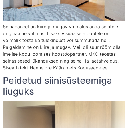
Seinapaneel on kiire ja mugav võimalus anda seintele
originaalne välimus. Lisaks visuaalsele poolele on
võimalik tõsta ka tulekindust või summutada heli.
Paigaldamine on kiire ja mugav. Meil oli suur rõõm olla
imelise kodu loomises koostööpartner. MKC teostas
seinasisesed lükanduksed ning seina- ja laetahveldus.
Sisearhitekt Hannelore Kääramets Kodusaade.ee
Peidetud siinisüsteemiga
liuguks