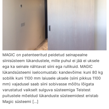
MAGIC on patenteeritud peidetud seinapealne
siinisüsteem lükandustele, mille puhul ei jää ei uksele
ega ka seinale nähtavat siini ega rullikuid. MAGIC
lükandsüsteemi iseloomustab: kandevõime: kuni 80 kg
sobilik kuni 1100 mm laiusele uksele (siini pikkus 1100
mm) vajadusel saab siini sobivasse mõõtu lõigata
varustatud vaikselt sulguva süsteemiga Teistest
puitustele mõeldud lükanduste süsteemidest eristab
Magic süsteemi […]