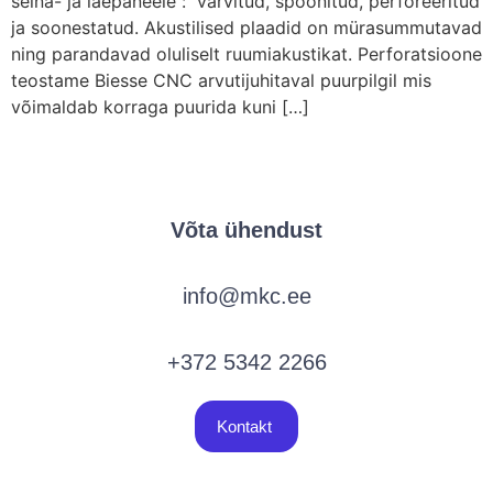
seina- ja laepaneele : värvitud, spoonitud, perforeeritud
ja soonestatud. Akustilised plaadid on mürasummutavad
ning parandavad oluliselt ruumiakustikat. Perforatsioone
teostame Biesse CNC arvutijuhitaval puurpilgil mis
võimaldab korraga puurida kuni […]
Võta ühendust
info@mkc.ee
+372 5342 2266
Kontakt