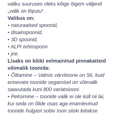
valiku suuruses oleks kõige õigem väljend
„valik on lõputu“.
Valikus on:
• naturaalsed spoonid,
• disainspoonid,
• 3D spoonid,
• ALPI tehisspoon
• jne.
Lisaks on kõiki eelmainitud pinnakatteid
võimalik toonida:
• Õlitamine – Valmis värvitoone on 56, kuid
erinevate toonide segamisel on võimalik
saavutada kuni 800 variatsiooni.
• Peitsimine – toonide valik ei ole küll nii lai,
kui seda on õlide osas aga enamlevinud
toonide hulgast sobiv toon siiski leitakse