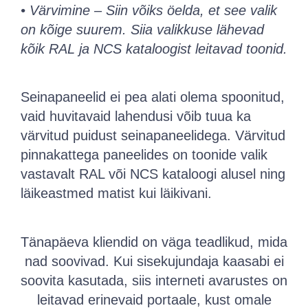
• Värvimine – Siin võiks öelda, et see valik
on kõige suurem. Siia valikkuse lähevad
kõik RAL ja NCS kataloogist leitavad toonid.
Seinapaneelid ei pea alati olema spoonitud,
vaid huvitavaid lahendusi võib tuua ka
värvitud puidust seinapaneelidega. Värvitud
pinnakattega paneelides on toonide valik
vastavalt RAL või NCS kataloogi alusel ning
läikeastmed matist kui läikivani.
Tänapäeva kliendid on väga teadlikud, mida
nad soovivad. Kui sisekujundaja kaasabi ei
soovita kasutada, siis interneti avarustes on
leitavad erinevaid portaale, kust omale