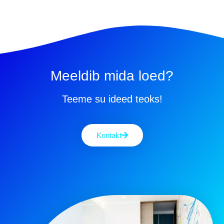
Meeldib mida loed?
Teeme su ideed teoks!
Kontakt