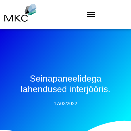
Seinapaneelidega
lahendused interjööris.
17/02/2022