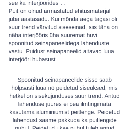
see ka interjöörides …
Puit on olnud armastatud ehitusmaterjal
juba aastasadu. Kui mõnda aega tagasi oli
suur trend värvitud siseseinad, siis täna on
näha interjööris üha suuremat huvi
spoonitud seinapaneelidega lahenduste
vastu. Puidust seinapaneelid aitavad luua
interjööri hubasust.
Spoonitud seinapaneelide sisse saab
hõlpsasti luua nö peidetud siseuksed, mis
hetkel on sisekujunduses suur trend. Antud
lahenduse juures ei pea ilmtingimata
kasutama alumiiniumist peitlenge. Peidetud
lahendust saame pakkuda ka puitlengide
puhul. Peidetud ukse puhul tuleb antud