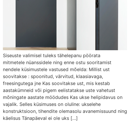
Siseuste valimisel tuleks tähelepanu pöörata
mitmetele nüanssidele ning enne ostu sooritamist
nendele küsimustele vastused mõelda: Millist ust
soovitakse : spoonitud, värvitud, klaasiavaga,
freesingutega jne Kas soovitakse ust, mis kestab
aastakümneid või pigem eelistatakse uste vahetust
mõningate aastate möödudes Kas ukse helipidavus on
vajalik. Selles küsimuses on oluline: ukselehe
konstruktsioon, tihendite olemasolu avanemissuund ning
käelisus Tänapäeval ei ole uks […]