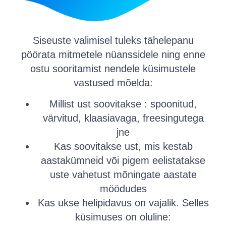
Siseuste valimisel tuleks tähelepanu
pöörata mitmetele nüanssidele ning enne
ostu sooritamist nendele küsimustele
vastused mõelda:
Millist ust soovitakse : spoonitud,
värvitud, klaasiavaga, freesingutega
jne
Kas soovitakse ust, mis kestab
aastakümneid või pigem eelistatakse
uste vahetust mõningate aastate
möödudes
Kas ukse helipidavus on vajalik. Selles
küsimuses on oluline: