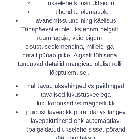
ukselehe konstruktsioon,
tihendite olemasolu
avanemissuund ning käelisus
Tänapäeval ei ole uks enam pelgalt
ruumijagaja, vaid pigem
sisustuseelemendina, millele iga
detail püüab pilke. Algselt tühisena
tunduvad detailid mängivad olulist rolli
lõpptulemusel.
nähtavad uksehinged vs peithinged
tavalised lukustuskeelega
lukukorpused vs magnetlukk
puidust läveapkk põrandal vs langev
lävepakutihend ehk automaatlävi
(paigaldatud ukselehe sisse, põrand
jääb puhtaks )