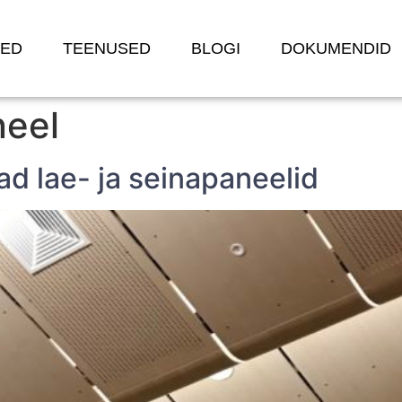
TED
TEENUSED
BLOGI
DOKUMENDID
neel
ad lae- ja seinapaneelid