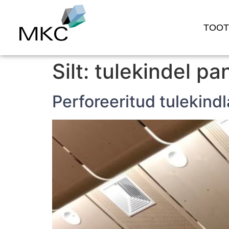
TOO
Silt:
tulekindel pa
Perforeeritud tulekindl